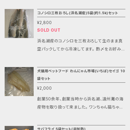
みで湯煎等で温めてください。 送料は数量に関
袋30gを10セットでお届けします。 犬、猫用ペッ
係なく一律¥2,000となります。 保存方法 要冷
コノシロ三枚おろし(浜名湖産)5袋(約1.5k)セット
トフード 人も食べれるよ 鮮魚を使ったペットフ
凍(－10℃以下) 消費期限 約６ヶ月(冷凍時) 製
ード わんにゃん市場(いちば) コノシロ コノシロ
¥2,800
造者 ㈲丸江商店 製造工場 静岡県湖西市新所
～ 添加物、着色料、保存料不使用の天然素材。
SOLD OUT
5957-14
完全手作り 材料名 コノシロ 内容量 30g １袋
浜名湖産のコノシロを三枚おろして生のまま真
当たり 48kカロリー 保存方法 要冷凍(－10℃
空パックしてから冷凍してます。 酢〆をお好みの
以下) 解凍後はお早めにお使いください。 お好
味にできます。
みで湯煎等で温めてください。 製造日 入金確認
後に製造 消費期限 約６ヶ月(冷凍時) 製造者
犬猫用ペットフード わんにゃん市場(いちば)セイゴ 10
㈲丸江商店 製造工場 静岡県湖西市新所5957
袋セット
-14 発送は入金確認後1～4日後となります。
¥2,000
創業50余年、創業当時から浜名湖、遠州灘の海
産物を取り扱って来ました。 ワンちゃん猫ちゃん
にも新鮮な魚を食べてもらいたいと考え、生食
可能な鮮魚を使ったペットフードを作りました。
サバフライ 5袋セット(非加熱)