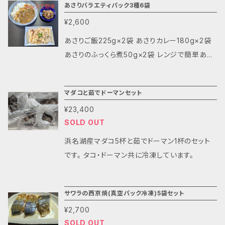
あさりバラエティパック3種6袋
ります。 原材料:あさり 玉ねぎ カレー粉 バ
¥2,600
ター 小麦粉 コンソメ 牛肉だし アレルゲン:
小麦 牛肉 乳製品 一部落花生を含む 保存
あさりご飯225g×2袋 あさりカレー180g×2袋
方法 要冷凍(−10℃以下) 保存期間 約180日
あさりのふっくら煮50g×2袋 レンジで簡単あさ
りご飯・あさりカレー カレーは辛いものが苦手
な方でも美味しく召し上がれる辛さにしており
マダコと茹でドーマンセット
ます。 あさりのふっくら煮は解凍後すぐ召し上が
¥23,400
れ、料理にも使えるような味付けに仕上げてお
SOLD OUT
ります。 あさりご飯 原材料:米 あさり 調味
液 生姜 アレルゲン:大豆・小麦を含む(調味液)
浜名湖産マダコ5杯と茹でドーマン1杯のセット
あさりカレー 原材料:あさり 玉ねぎ カレ
です。 タコ・ドーマン共に冷凍しています。
ー粉 バター 小麦粉 コンソメ 牛肉だし ア
レルゲン:小麦 牛肉 乳製品 一部落花生を
サワラの西京焼(真空パック冷凍)5袋セット
含む あさりのふっくら煮 原材料:あさり 醤
油 酒 みりん 生姜 にんにく アレルゲン:小
¥2,700
SOLD OUT
麦 保存方法:要冷凍(-10℃以下) 保存期間:180