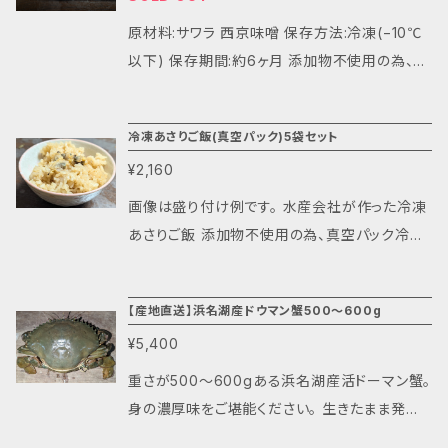
日(詳細はラベルにてご確認ください) 配送方法
原材料:サワラ 西京味噌 保存方法:冷凍(−10℃
クール便(冷凍) 配送料:一律¥2,000(数量規制
以下) 保存期間:約6ヶ月 添加物不使用の為、真
無し)
空パック冷凍にして長期間保存出来るように作
っております。 生のサワラを西京味噌に漬けて、
冷凍あさりご飯(真空パック)5袋セット
真空パック冷凍しております。 レンジでの温め方
¥2,160
お皿に移してラップをし、600w 4分
画像は盛り付け例です。 水産会社が作った冷凍
あさりご飯 添加物不使用の為、真空パック冷凍
で長期間保存出来るように作っております。 原
材料:米 アサリ めんつゆ 生姜 米油 保存方法:
【産地直送】浜名湖産ドウマン蟹500〜600g
冷凍(−10℃以下) 保存期間:約6ヶ月 レンジでの
¥5,400
温め方 お皿に移してラップをし、600w 3分30
秒
重さが500〜600gある浜名湖産活ドーマン蟹。
身の濃厚味をご堪能ください。 生きたまま発送
します。