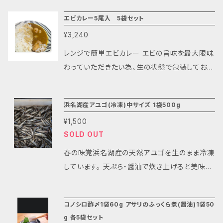
エビカレー5尾入 5袋セット
¥3,240
レンジで簡単エビカレー エビの旨味を最大限味
わっていただきたい為、生の状態で包装しており
ます。 どなたでも食べやすい辛さにしておりま
す。 送料は数量に関係なく、一律¥2,000となり
浜名湖産アユゴ(冷凍)中サイズ 1袋500g
ます。
¥1,500
SOLD OUT
春の味覚浜名湖産の天然アユゴを生のまま冷凍
しています。 天ぷら・醤油で炊き上げると美味し
いです。 水揚げ時期が4月〜5月上旬頃のみの
魚なのでこの機会にいかがでしょうか? 美味し
コノシロ酢〆1袋60g アサリのふっくら煮(醤油)1袋50
い浜名湖産天然アユゴをご堪能ください。 保存
g 各5袋セット
方法冷凍(−10度以下) 保存期間約6ヶ月(冷凍)