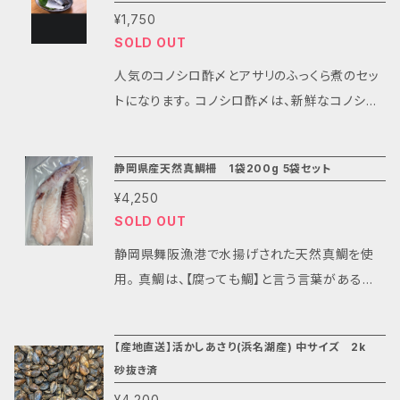
¥1,750
SOLD OUT
人気のコノシロ酢〆とアサリのふっくら煮のセッ
トになります。 コノシロ酢〆は、新鮮なコノシロ
を使って、酢が苦手の方でも美味しく召し上がっ
ていただけるような味付けにしております。 アサ
静岡県産天然真鯛柵 1袋200g 5袋セット
リのふっくら煮(醤油)は、アサリの旨味を味わえ
¥4,250
つつ料理などにも幅広く使えるような味付けに
SOLD OUT
しております。 コノシロ酢〆は、お酒のお供やご
飯のもう一品に最適です。 アサリのふっくら煮
静岡県舞阪漁港で水揚げされた天然真鯛を使
(醤油)は、そのままならお酒やご飯のお供、料理
用。 真鯛は、【腐っても鯛】と言う言葉があるほ
に使う場合は、チャーハン・パスタ・サラダのトッ
ど美味しい魚です。 水揚げ当日に捌いて鮮度を
ピング・おにぎりの具材など用途は様々で使い
保つために生のまま真空冷凍しています。 お手
【産地直送】活かしあさり(浜名湖産) 中サイズ 2k
勝手が良い商品となっております。 両商品とも
軽にお使い出来るように、腹骨、血合い骨、皮を
砂抜き済
購入者様が使いやすいように小分けで真空冷凍
取ってあります。 お好みの大きさにカットすれば
¥4,200