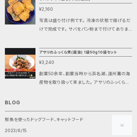
犬・猫用ペットフード 人も食べれるよ 鮮魚を使
¥2,160
ったペットフード わんにゃん市場(いちば) セイ
ゴセイゴ～ 添加物・着色料・保存料不使用の天
写真は盛り付け例です。 冷凍の状態で揚げるだ
然素材 完全手作り 材料名 セイゴ 内容量20g 1
けで完成です。 サバをパン粉まで付けてありま
袋当たり24.6kカロリー 保存方法 要冷凍(－1
す。 お弁当のおかずにも使えます。 長期保存が
0℃以下) 解凍後はお早めにお使いください。 お
出来るように真空パックで冷凍にしております。
アサリのふっくら煮(醤油) 1袋50g10袋セット
好みで湯煎等で温めてください。 製造日 入金確
送料は数量に関係なく、一律¥2,000となりま
認後に製造 消費期限 約６ヶ月(冷凍時) 製造者
¥3,240
す。 保存方法 要冷凍(－10℃以下) 賞味期限 そ
㈲丸江商店 製造工場 静岡県湖西市新所5957
れぞれ記載 冷凍のまま調理出来ます。 製造者
創業50余年、創業当時から浜名湖、遠州灘の海
-14 発送は入金確認後3～4日後となります
㈲丸江商店 製造工場 静岡県湖西市新所5957
産物を取り扱って来ました。 アサリのふっくら煮
-14
(醤油)は、アサリの旨味を引き出すような味付け
に仕上げました。 そのまま食べるだけでも美味
BLOG
しいのはもちろんですが、パスタ・チャーハン・お
にぎりの具材やサラダのトッピングなど、様々な
鮮魚を使ったドッグフード、キャットフード
料理にも活用できます。 使い勝手が良く、そのま
2023/6/15
ま食べればお酒・ご飯のお供、その他料理にも使