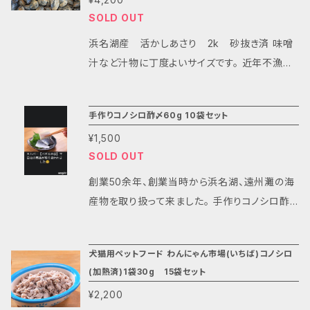
してあります。 保存期間は冷凍保存で6ヶ月で
すぐに食べられます。 鯛めしも簡単に作れます。
SOLD OUT
す。 解凍後は冷蔵保存で3日程ですが、お早めに
保存方法 要冷凍(-10度以下) 解凍後はお早
お使いください。
めにお召し上がりください。
浜名湖産 活かしあさり 2k 砂抜き済 味噌
汁など汁物に丁度よいサイズです。 近年不漁が
続いている浜名湖産のあさりです。 2枚目の写真
は1例です(実際に殻を開けて撮影しております
手作りコノシロ酢〆60g 10袋セット
が、個体によって多少の差があります。) 生物な
¥1,500
のでできるだけ早くお召し上がりください。
SOLD OUT
創業50余年、創業当時から浜名湖、遠州灘の海
産物を取り扱って来ました。 手作りコノシロ酢
〆は、まさに手作りの味わいが楽しめます。新鮮
なコノシロを自社製の甘酢で締め、特製の味付
犬猫用ペットフード わんにゃん市場(いちば)コノシロ
けに仕上げました。コノシロ本来の旨味を引き
(加熱済)1袋30g 15袋セット
出しつつ、酢が苦手な方でも美味しく召し上がっ
¥2,200
ていただけるよう、味のバランスにもこだわりま