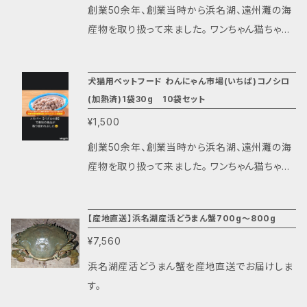
した。 味だけではなく、ご家庭でも手軽に使いや
創業50余年、創業当時から浜名湖、遠州灘の海
すい小分けにして真空冷凍状態でお届けするこ
産物を取り扱って来ました。 ワンちゃん猫ちゃん
とで、いつでも新鮮な味を楽しんでいただけま
にも新鮮な魚を食べてもらいたいと考え、生食
す。 この商品はお酒のお供やご飯のもう一品に
可能な静岡県浜名湖産コノシロのみを使ったペ
犬猫用ペットフード わんにゃん市場(いちば)コノシロ
最適です。 添加物、着色料、保存料不使用の天
ットフードを作りました。 この商品はワンちゃん
(加熱済)1袋30g 10袋セット
然素材。 完全手作り 材料名 コノシロ 内容量 6
ネコちゃんのご飯に気を付けている飼い主様に
¥1,500
0g １袋当たり 115.8kカロリー 保存方法 要冷
もぴったりです。コノシロは小骨が多い魚なので
凍(－10℃以下) 解凍後はお早めにお使いくだ
食べやすさも兼ねてミキサーで細かくミンチにし
創業50余年、創業当時から浜名湖、遠州灘の海
さい 消費期限 約６ヶ月(冷凍時) 製造者 ㈲丸江
ております。 使いやすいように真空冷凍状態で1
産物を取り扱って来ました。 ワンちゃん猫ちゃん
商店 製造工場 静岡県湖西市新所5957-14 発
袋30gを10セットでお届けします。 犬、猫用ペッ
にも新鮮な魚を食べてもらいたいと考え、生食
送は入金確認後1～4日後となります。
トフード 人も食べれるよ 鮮魚を使ったペットフ
可能な静岡県浜名湖産コノシロのみを使ったペ
【産地直送】浜名湖産活どうまん蟹700g〜800g
ード わんにゃん市場(いちば) コノシロ コノシロ
ットフードを作りました。 この商品はワンちゃん
～ 添加物、着色料、保存料不使用の天然素材。
¥7,560
ネコちゃんのご飯に気を付けている飼い主様に
完全手作り 材料名 コノシロ 内容量 30g １袋
もぴったりです。コノシロは小骨が多い魚なので
浜名湖産活どうまん蟹を産地直送でお届けしま
当たり 48kカロリー 保存方法 要冷凍(－10℃
食べやすさも兼ねてミキサーで細かくミンチにし
す。
以下) 解凍後はお早めにお使いください。 お好
ております。 使いやすいように真空冷凍状態で1