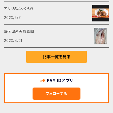
える万能商品となっております。 使いやすいよう
アサリのふっくら煮
に真空冷凍の小分けサイズとなっております。解
2023/5/7
凍後は冷蔵保存(3日)してください。 ぜひご利用
ください。 材料名 あさり 醤油 ニンニク 生姜 内
静岡県産天然真鯛
容量 50g 保存方法 要冷凍(－10℃以下) 賞味
期限 製造日から約６ヶ月(冷凍時) 製造者 ㈲丸
2023/4/21
江商店 製造工場 静岡県湖西市新所5957-14
記事一覧を見る
PAY IDアプリ
フォローする